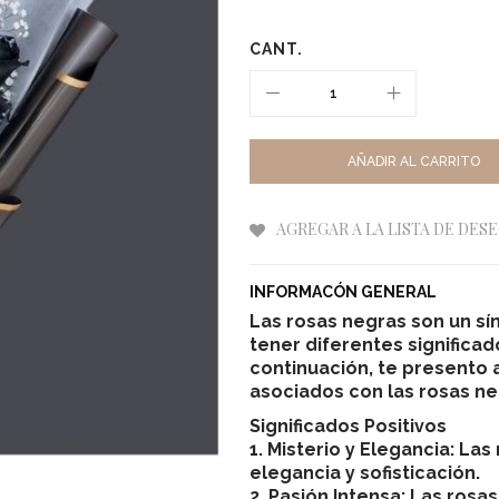
CANT.
AÑADIR AL CARRITO
AGREGAR A LA LISTA DE DES
INFORMACÓN GENERAL
Las rosas negras son un s
tener diferentes significa
continuación, te presento
asociados con las rosas ne
Significados Positivos
1. Misterio y Elegancia: La
elegancia y sofisticación.
2. Pasión Intensa: Las ros