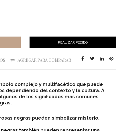
REALIZAR PEDIDO
EOS
AGREGAR PARA COMPARAR
ímbolo complejo y multifacético que puede
dos dependiendo del contexto y la cultura. A
 algunos de los significados más comunes
gras:
s rosas negras pueden simbolizar misterio,
as negras también pueden representar una