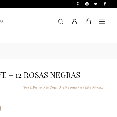
ES
E – 12 ROSAS NEGRAS
Sea El Primero En Dejar Una Reseña Para Este Artículo
0