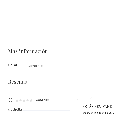
the
beginning
of
the
images
gallery
Más información
Más
Color
Combinado
información
Reseñas
0
Rating:
0
100
Reseñas
% of
ESTÁS REVISAND
5 estrella
ROSE DARK LOVE