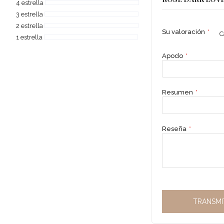
4 estrella
3 estrella
2 estrella
Su valoración
C
1 estrella
Apodo
Resumen
Reseña
TRANSMI