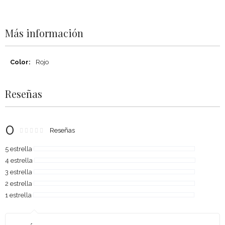
Más información
Más
Rojo
información
Reseñas
0
Rating:
0
100
Reseñas
% of
5 estrella
4 estrella
3 estrella
2 estrella
1 estrella