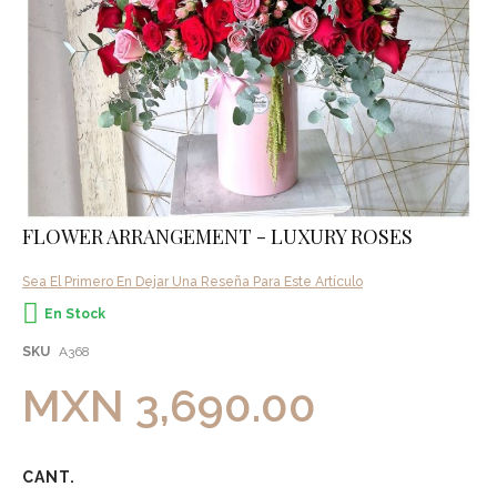
Skip
FLOWER ARRANGEMENT - LUXURY ROSES
to
the
Sea El Primero En Dejar Una Reseña Para Este Artículo
beginning
of
En Stock
the
images
SKU
A368
gallery
MXN 3,690.00
CANT.