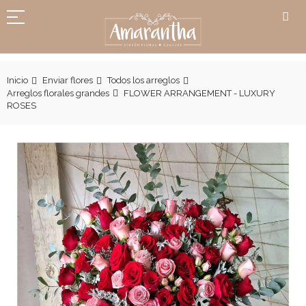
Inicio
Enviar flores
Todos los arreglos
Arreglos florales grandes
FLOWER ARRANGEMENT - LUXURY
ROSES
Skip
to
the
end
of
the
images
gallery