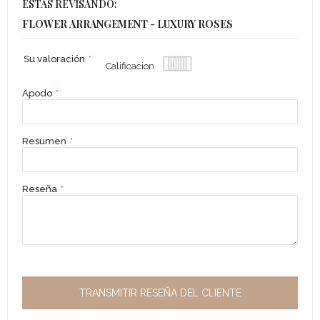
ESTÁS REVISANDO:
FLOWER ARRANGEMENT - LUXURY ROSES
Su valoración
1
2
3
4
5
Calificacion
star
stars
stars
stars
stars
Apodo
Resumen
Reseña
TRANSMITIR RESEÑA DEL CLIENTE