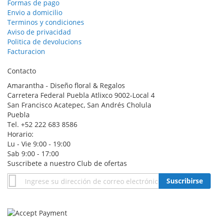
Formas de pago
Envio a domicilio
Terminos y condiciones
Aviso de privacidad
Politica de devolucions
Facturacion
Contacto
Amarantha - Diseño floral & Regalos
Carretera Federal Puebla Atlixco 9002-Local 4
San Francisco Acatepec, San Andrés Cholula
Puebla
Tel. +52 222 683 8586
Horario:
Lu - Vie 9:00 - 19:00
Sab 9:00 - 17:00
Suscribete a nuestro Club de ofertas
Suscríbase
Suscribirse
al
boletín
informativo: