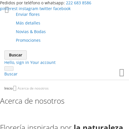
Pedidos por teléfono o whatsapp:
222 683 8586
pinterest
instagram
twitter
facebook
Ir
Enviar flores
al
Más detalles
contenido
Novias & Bodas
Promociones
Buscar
Hello, sign in
Your account
Yo
Buscar
Inicio
Acerca de nosotros
Acerca de nosotros
Florería inspirada por
la naturaleza.